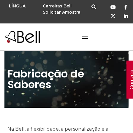
LÍNGUA
Carreiras Bell
Solicitar Amostra
Fabricação de
Conta
Sabores
Na Bell, a flexibilidade, a personalização e a