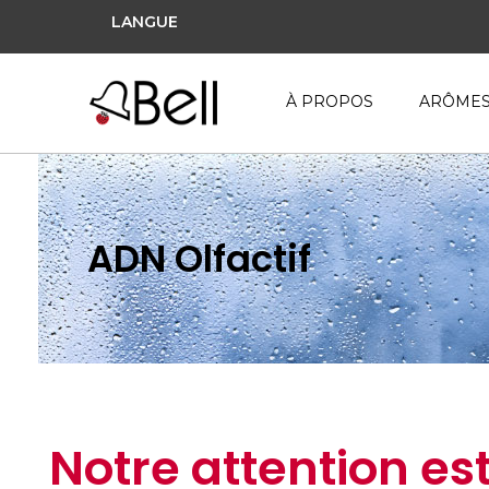
LANGUE
À PROPOS
ARÔME
ADN Olfactif
Notre attention es