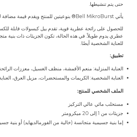
حتى يتم تنشيطها.
يأتي Bell MikroBurst® بنوعيتين للمنتج ويقدم قيمة مضافة لمنتجات العناية بالغسيل والعناية الشخصية من حيث الكثافة والموضوعية ووسائل الإطلاق المستهدفة.
للحصول على رائحة عطرية قوية، تقدم بيل كبسولات قابلة للكسر 
عطري يدوم طويلاً. في هذه الحالة، تكون الجزيئات ذات بنية متجان
للعناية الشخصية أيضًا.
تطبيق:
العناية المنزلية: منعم الأقمشة، منظف الغسيل، معززات الرائحة
العناية الشخصية: الكريمات والمستحضرات، مزيل العرق، العناية
الملف الشخصي للمنتج:
مستحلب مائي عالي التركيز
جزيئات من 1 إلى 20 ميكرومتر
إما بنية جسيمية متجانسة (خالية من الفورمالديهايد) أو بنية جسي