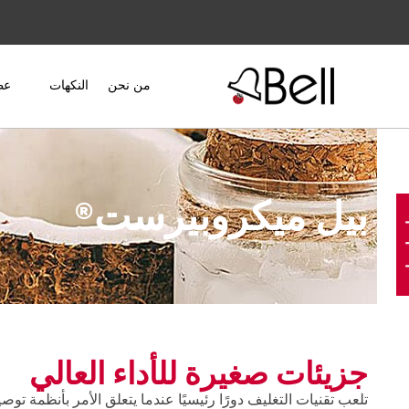
من نحن
النكهات
عط
بيل ميكروبيرست®
نا
جزيئات صغيرة للأداء العالي
تلعب تقنيات التغليف دورًا رئيسيًا عندما يتعلق الأمر بأنظمة ت