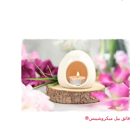
ائق بيل ميكروشيبس®