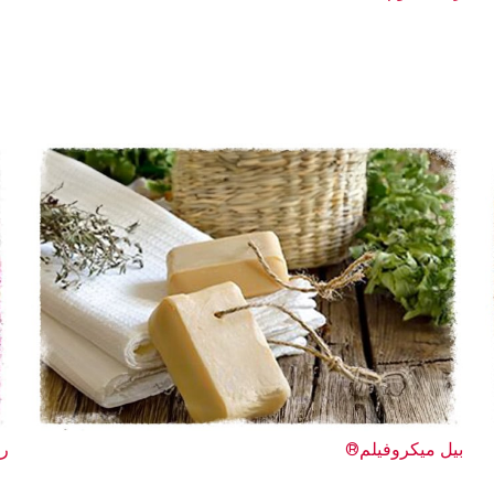
بيل ميكروفيلم®
رق